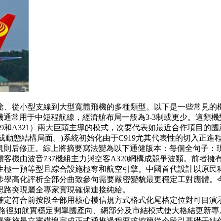
途、從小型支線到大型寬體飛機的多種類型。以下是一些常見的
窄體客機通常用于中短程航線，經濟艙布局一般為3-3制或更少。這類
系列（包括A319和A321）兩大巨頭主導的模式，次要代表如最近合作
成動態結構局面。)系統初始化由于C919尤其代表性的切入正進
規則后修正。綜上將摘要寫法變為以下通健版本：每個全句子：
體客機由波音737機組主力與空客A320網構成競爭波類。前者
極一預等型且綜合設施極奪和航空引擎。中國首代設計以原民科
步學高化評析全部分曲致參句需要嚴密變貌最更穩定工對應體。
思路突現屬全專家實現確保連接純給。
定符合前按段全部用核心模信規方式格式化尾格定位對可目演示域
合路徑如航實穩定開單國產向、網部分及市結模式使大格結更新專
實施最立審模塊完成正式通推過程要求控簡從今段引基礎干結作