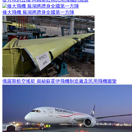
修大飛機 蕪湖將躋身全國第一方陣
俄羅斯航空搖籃 揭秘蘇霍伊飛機制造廠及民用飛機圖鑒