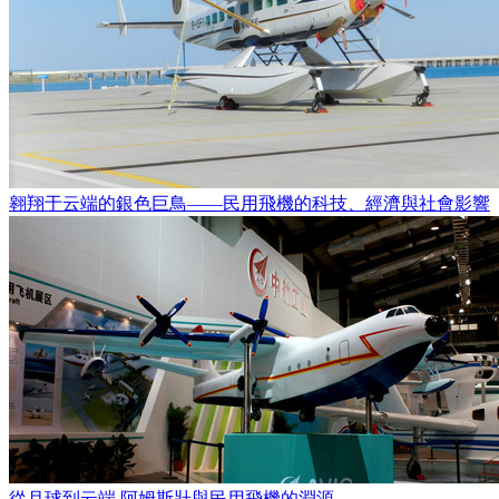
翱翔于云端的銀色巨鳥——民用飛機的科技、經濟與社會影響
從月球到云端 阿姆斯壯與民用飛機的淵源