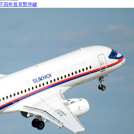
下四年首見暫停鍵