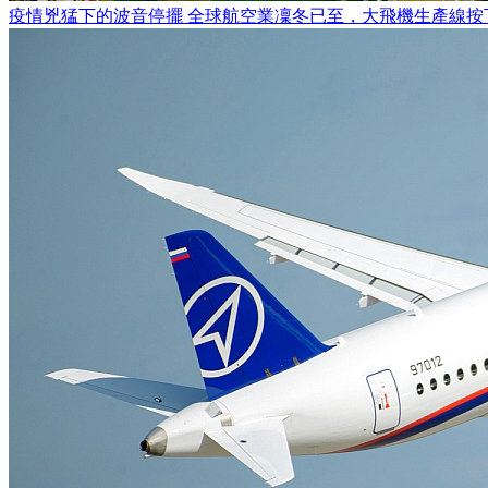
疫情兇猛下的波音停擺 全球航空業凜冬已至，大飛機生產線按