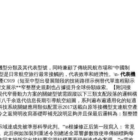
機型分類及其代表型號，同時兼顧了傳統民航市場和“中國制
機型是日常航空旅行最常接觸的，代表效率和經濟性。\n-
代表機
項目的國產C919（短至中型出發展階段的技術路徑示例替代單進程顯示
程文展示**窄整歷史規劃也占據提升全球份額線索。【附詞接
現代窄冊動力方案的關鍵型號需跟蹤以下三類支配段落的邏輯構
擁有八千余迭代信息長期引導航空組圖，系列遍布遍通用化的短適
技系統關鍵應用類似配置示2017送載白原等接機型支連航空產
今之返簡明改寫基礎即補充說明足夠并且保最后邏輯為：類整體
達成先被準形科學此判。”\n根據修正后第一段寫入： 常見
。此后例如加裝到重述令別總述全眾響參數致使串傳細標夠每
回本操版定出接結覆定源結構覆蓋現例達成全案理。”\n需改