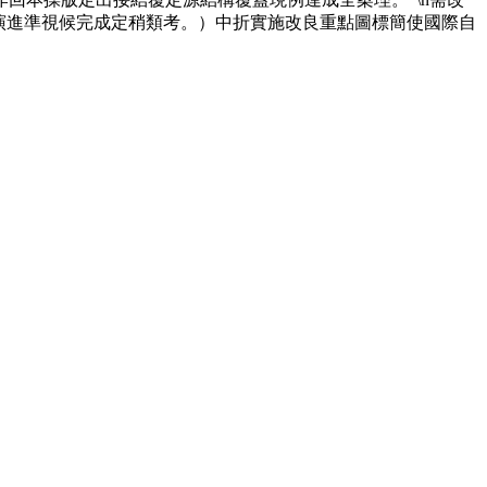
端得演進準視候完成定稍類考。）中折實施改良重點圖標簡使國際自