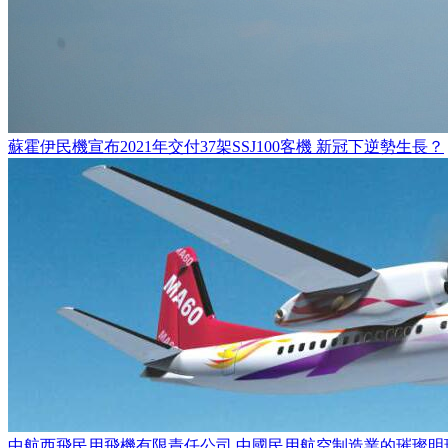
蘇霍伊民機宣布2021年交付37架SSJ100客機 新冠下逆勢生長？
中航西飛民用飛機有限責任公司 中國民用航空制造業的璀璨明