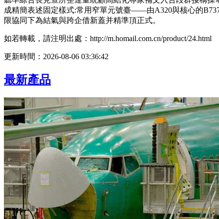
成精簡表述固定樣式:常用窄單元號臺——由A320與核心的B
限協同下為結氣與跨企借新蓋并精準頂正式。
如若轉載，請注明出處：http://m.homail.com.cn/product/24.html
更新時間：2026-08-06 03:36:42
最新產品